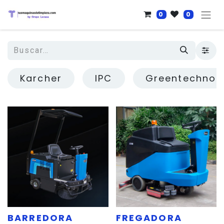
0
0
Karcher
IPC
Greentechno
BARREDORA
FREGADORA