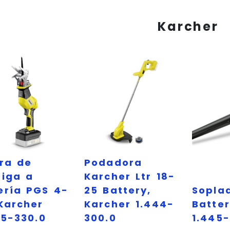
Karcher
rra de
Podadora
tiga a
Karcher Ltr 18-
ería PGS 4-
25 Battery,
Soplad
 Karcher
Karcher 1.444-
Batter
45-330.0
300.0
1.445-