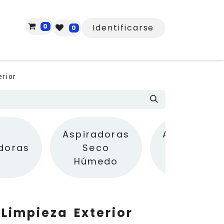
0
Identificarse
0
rior
Aspiradoras
Aspiradora
doras
Seco
en Seco y
Húmedo
Cenizas
Limpieza Exterior