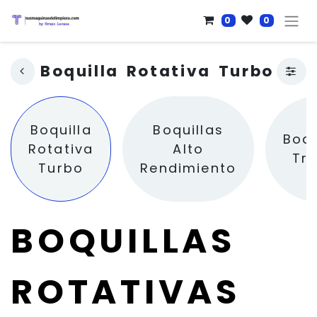
0
0
Boquilla Rotativa Turbo
Boquilla
Boquillas
Boqu
Rotativa
Alto
Tri
Turbo
Rendimiento
BOQUILLAS
ROTATIVAS