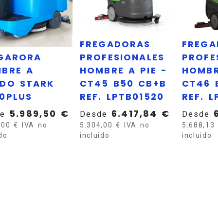
FREGADORAS
FREGA
GARORA
PROFESIONALES
PROFE
BRE A
HOMBRE A PIE -
HOMBR
DO STARK
CT45 B50 CB+B
CT46 
0PLUS
REF. LPTB01520
REF. 
5.989,50
€
6.417,84
€
e
Desde
Desde
,00
€
IVA no
5.304,00
€
IVA no
5.688,13
ido
incluido
incluido