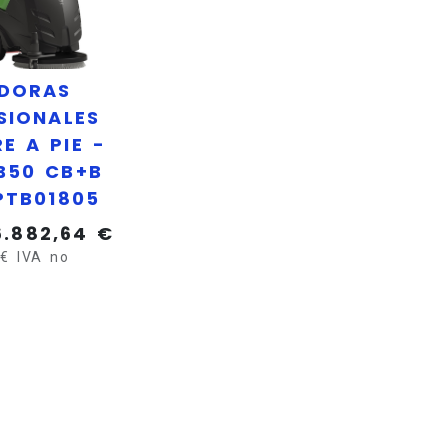
DORAS
SIONALES
E A PIE -
B50 CB+B
LPTB01805
6.882,64
€
€
IVA no