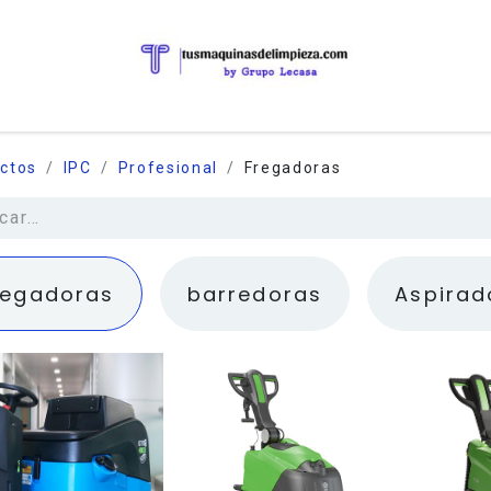
ctos
IPC
Profesional
Fregadoras
regadoras
barredoras
Aspirad