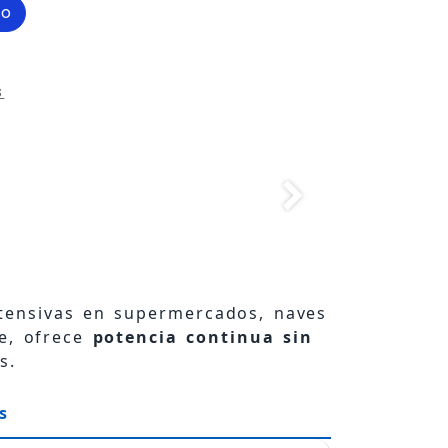
to
s
tensivas en supermercados, naves
le, ofrece
potencia continua sin
s.
s