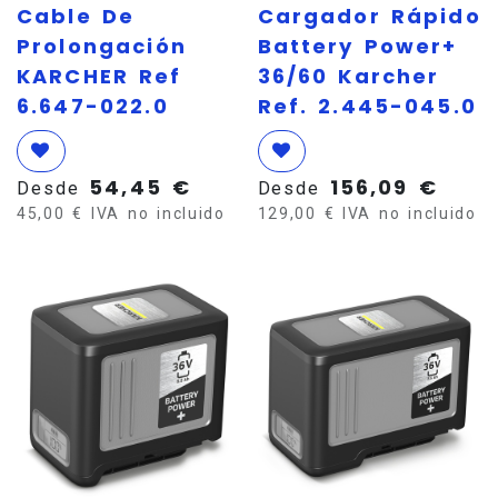
Cable De
Cargador Rápido
Prolongación
Battery Power+
KARCHER Ref
36/60 Karcher
6.647-022.0
Ref. 2.445-045.0
54,45
€
156,09
€
Desde
Desde
45,00
€
IVA no incluido
129,00
€
IVA no incluido