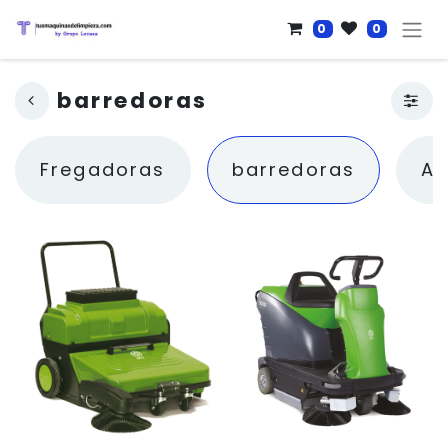
0
0
barredoras
Fregadoras
barredoras
As