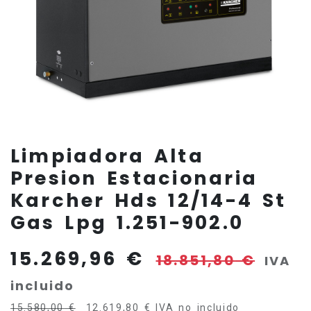
Limpiadora Alta
Presion Estacionaria
Karcher Hds 12/14-4 St
Gas Lpg 1.251-902.0
15.269,96
€
18.851,80
€
IVA
incluido
15.580,00
€
12.619,80
€
IVA no incluido