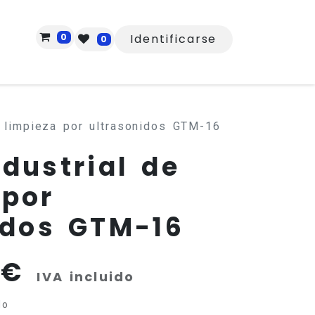
0
Identificarse
0
e limpieza por ultrasonidos GTM-16
ndustrial de
 por
idos GTM-16
€
IVA incluido
do