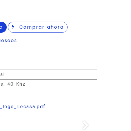
a
Comprar ahora
deseos
al
os
:
40 Khz
logo_Lecasa.pdf
s