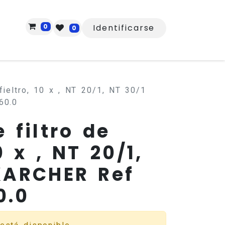
0
Identificarse
0
fieltro, 10 x , NT 20/1, NT 30/1
60.0
 filtro de
0 x , NT 20/1,
KARCHER Ref
0.0