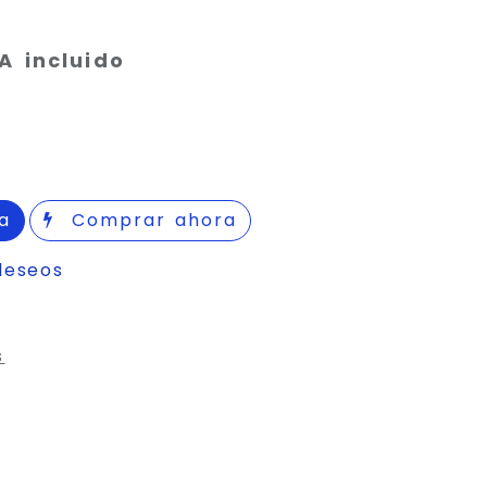
A incluido
a
Comprar ahora
deseos
s