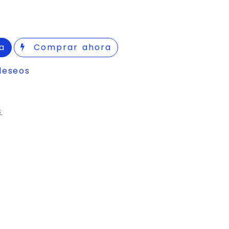
a
Comprar ahora
deseos
s