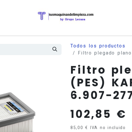
Todos los productos
Filtro plegado pla
Filtro p
(PES) KA
6.907-27
102,85
€
85,00
€
IVA no incluido