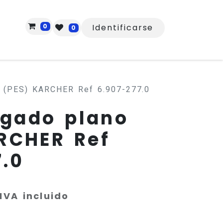
0
Identificarse
0
no (PES) KARCHER Ref 6.907-277.0
legado plano
RCHER Ref
7.0
IVA incluido