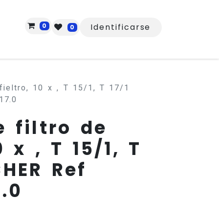
0
Identificarse
0
fieltro, 10 x , T 15/1, T 17/1
17.0
 filtro de
0 x , T 15/1, T
CHER Ref
7.0