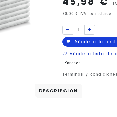
45,98
€
I
38,00
€
IVA no incluido
Añadir a la cest
Añadir a lista de 
Karcher
Términos y condicione
DESCRIPCION