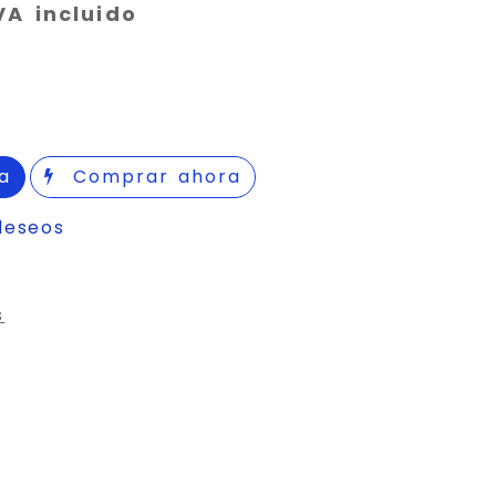
VA incluido
a
Comprar ahora
deseos
s