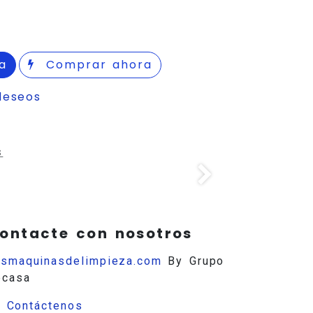
a
Comprar ahora
deseos
s
ontacte con nosotros
usmaquinasdelimpieza.com
By Grupo
ecasa
Contáctenos