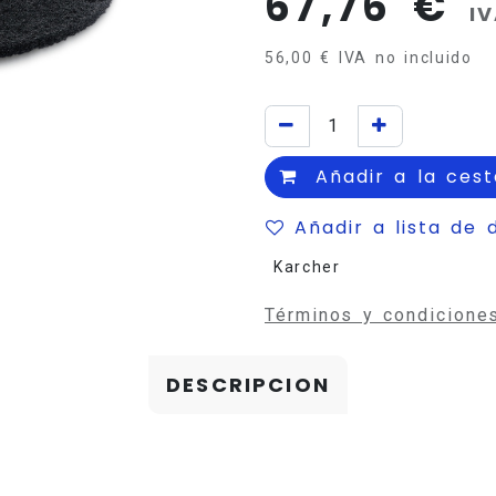
67,76
€
IV
56,00
€
IVA no incluido
Añadir a la cest
Añadir a lista de 
Karcher
Términos y condicione
DESCRIPCION