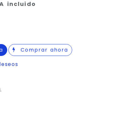
A incluido
a
Comprar ahora
deseos
s