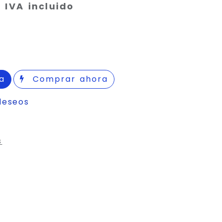
IVA incluido
a
Comprar ahora
deseos
s