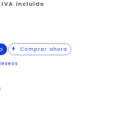
IVA incluido
a
Comprar ahora
deseos
s