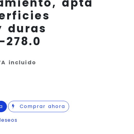
amiento, apta
erficies
y duras
-278.0
VA incluido
a
Comprar ahora
deseos