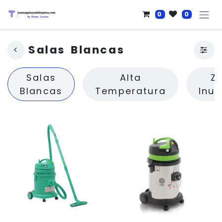
0
0
Salas Blancas
Salas
Alta
Z
Blancas
Temperatura
Inu