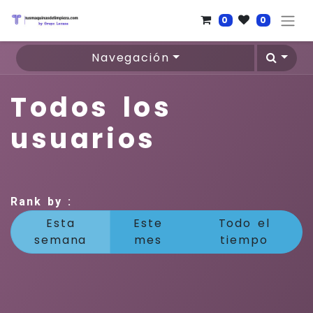
0
0
Navegación
Todos los
usuarios
Rank by :
Esta
Este
Todo el
semana
mes
tiempo