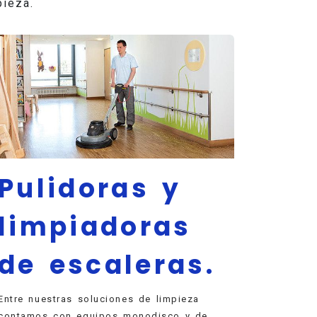
pieza.
Pulidoras y
limpiadoras
de escaleras.
Entre nuestras soluciones de limpieza
contamos con equipos monodisco y de